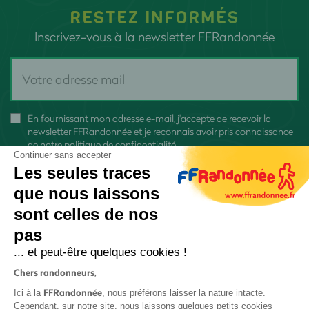
RESTEZ INFORMÉS
Inscrivez-vous à la newsletter FFRandonnée
En fournissant mon adresse e-mail, j'accepte de recevoir la
newsletter FFRandonnée et je reconnais avoir pris connaissance
de
notre politique de confidentialité
Continuer sans accepter
Les seules traces
que nous laissons
sont celles de nos
pas
S'inscrire
... et peut-être quelques cookies !
Chers randonneurs,
FFRandonnée
Ici à la
, nous préférons laisser la nature intacte.
Cependant, sur notre site, nous laissons quelques petits cookies