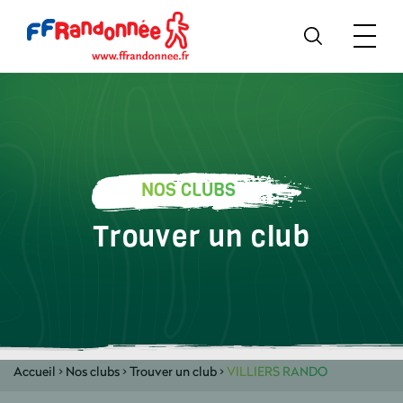
NOS CLUBS
Trouver un club
Accueil
>
Nos clubs
>
Trouver un club
>
VILLIERS RANDO