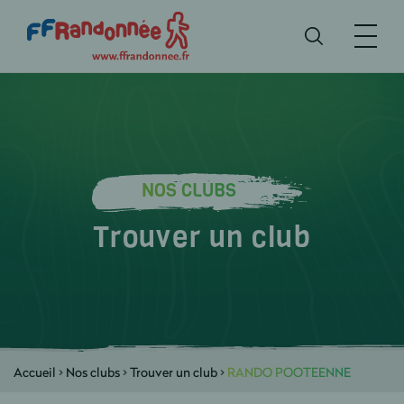
NOS CLUBS
Trouver un club
Accueil
>
Nos clubs
>
Trouver un club
>
RANDO POOTEENNE