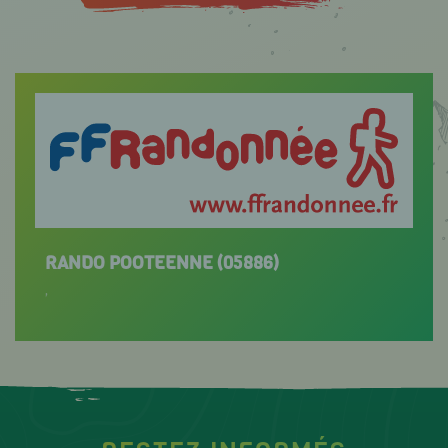
RANDO POOTEENNE (05886)
,