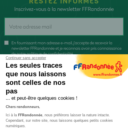
RESTEZ INFORMÉS
Inscrivez-vous à la newsletter FFRandonnée
En fournissant mon adresse e-mail, j'accepte de recevoir la
newsletter FFRandonnée et je reconnais avoir pris connaissance
de
notre politique de confidentialité
Continuer sans accepter
Les seules traces
que nous laissons
sont celles de nos
pas
S'inscrire
... et peut-être quelques cookies !
Chers randonneurs,
FFRandonnée
Ici à la
, nous préférons laisser la nature intacte.
Cependant, sur notre site, nous laissons quelques petits cookies
numériques.