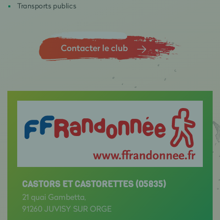
Transports publics
Contacter le club
CASTORS ET CASTORETTES (05835)
21 quai Gambetta,
91260 JUVISY SUR ORGE