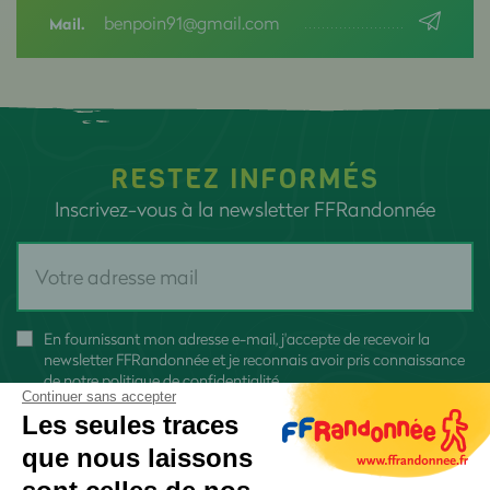
benpoin91@gmail.com
Mail.
RESTEZ INFORMÉS
Inscrivez-vous à la newsletter FFRandonnée
En fournissant mon adresse e-mail, j'accepte de recevoir la
newsletter FFRandonnée et je reconnais avoir pris connaissance
de
notre politique de confidentialité
Continuer sans accepter
Les seules traces
que nous laissons