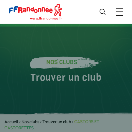
NOS CLUBS
Trouver un club
Accueil
>
Nos clubs
>
Trouver un club
>
CASTORS ET
CASTORETTES