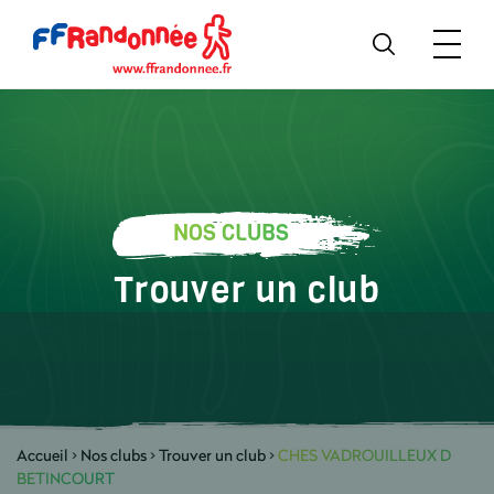
NOS CLUBS
Trouver un club
Accueil
>
Nos clubs
>
Trouver un club
>
CHES VADROUILLEUX D
BETINCOURT