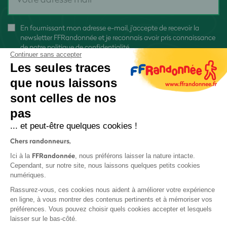
En fournissant mon adresse e-mail, j'accepte de recevoir la
newsletter FFRandonnée et je reconnais avoir pris connaissance
de
notre politique de confidentialité
Continuer sans accepter
Les seules traces
que nous laissons
sont celles de nos
pas
S'inscrire
... et peut-être quelques cookies !
Chers randonneurs,
FFRandonnée
Ici à la
, nous préférons laisser la nature intacte.
Cependant, sur notre site, nous laissons quelques petits cookies
numériques.
Mentions légales et CGU
Rassurez-vous, ces cookies nous aident à améliorer votre expérience
Protection des données
en ligne, à vous montrer des contenus pertinents et à mémoriser vos
préférences. Vous pouvez choisir quels cookies accepter et lesquels
Politique de confidentialité
laisser sur le bas-côté.