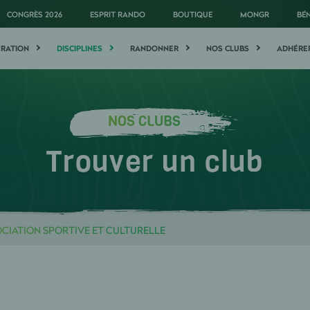
CONGRÈS 2026
ESPRIT RANDO
BOUTIQUE
MONGR
BÉ
ÉRATION
DISCIPLINES
RANDONNER
NOS CLUBS
ADHÉRE
NOS CLUBS
Trouver un club
OCIATION SPORTIVE ET CULTURELLE