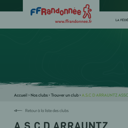
LA FÉD
Accueil
>
Nos clubs
>
Trouver un club
>
A.S.C D ARRAUNTZ ASS
Retour à la liste des clubs
A.S.C D ARRAUNTZ