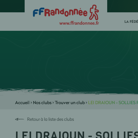
LA FÉD
Accueil
>
Nos clubs
>
Trouver un club
>
LEI DRAIOUN - SOLLIES
Retour à la liste des clubs
LEI DRAIOUN - SOLLIE