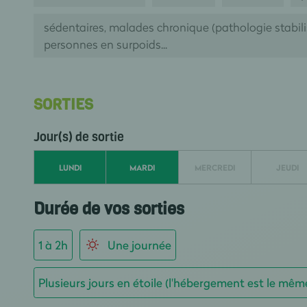
sédentaires, malades chronique (pathologie stabil
personnes en surpoids...
SORTIES
Jour(s) de sortie
LUNDI
MARDI
MERCREDI
JEUDI
Durée de vos sorties
1 à 2h
Une journée
Plusieurs jours en étoile (l'hébergement est le mêm