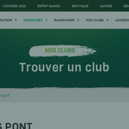
CONGRÈS 2026
ESPRIT RANDO
BOUTIQUE
MONGR
BÉ
ÉRATION
DISCIPLINES
RANDONNER
NOS CLUBS
ADHÉRE
NOS CLUBS
Trouver un club
 PONT
S PONT