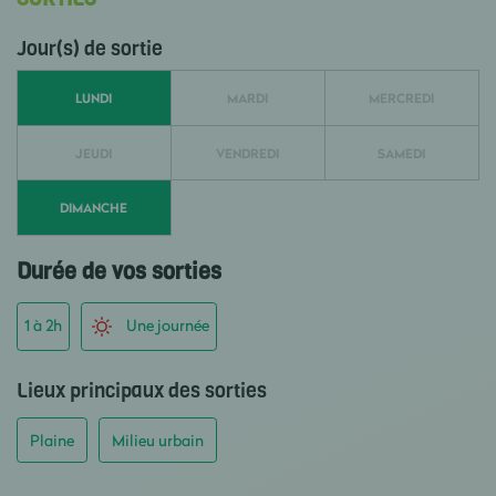
Jour(s) de sortie
LUNDI
MARDI
MERCREDI
JEUDI
VENDREDI
SAMEDI
DIMANCHE
Durée de vos sorties
1 à 2h
Une journée
Lieux principaux des sorties
Plaine
Milieu urbain