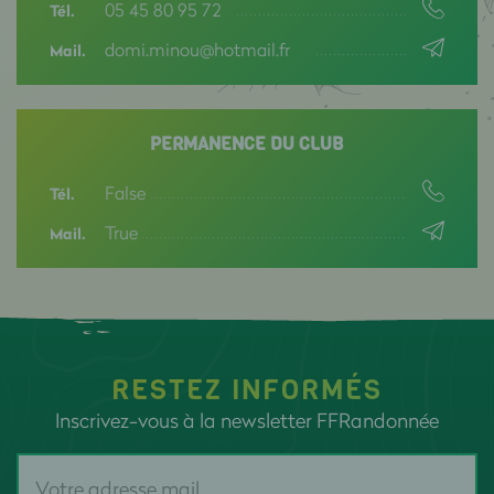
05 45 80 95 72
Tél.
domi.minou@hotmail.fr
Mail.
PERMANENCE DU CLUB
False
Tél.
True
Mail.
RESTEZ INFORMÉS
Inscrivez-vous à la newsletter FFRandonnée