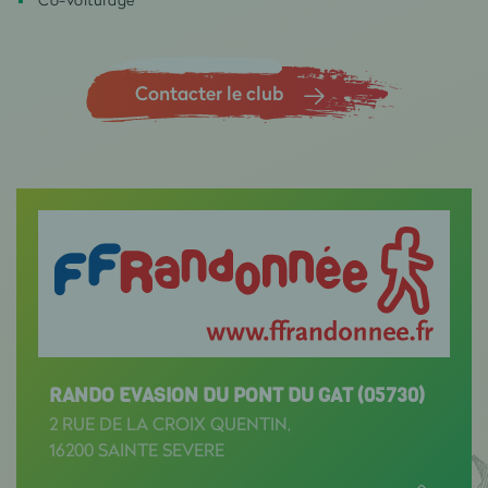
Contacter le club
RANDO EVASION DU PONT DU GAT (05730)
2 RUE DE LA CROIX QUENTIN,
16200 SAINTE SEVERE