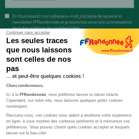
En fournissant mon adresse e-mail, j'accepte de recevoir la
newsletter FFRandonnée et je reconnais avoir pris connaissance
de
notre politique de confidentialité
Continuer sans accepter
Les seules traces
que nous laissons
sont celles de nos
pas
S'inscrire
... et peut-être quelques cookies !
Chers randonneurs,
FFRandonnée
Ici à la
, nous préférons laisser la nature intacte.
Cependant, sur notre site, nous laissons quelques petits cookies
numériques.
Mentions légales et CGU
Rassurez-vous, ces cookies nous aident à améliorer votre expérience
Protection des données
en ligne, à vous montrer des contenus pertinents et à mémoriser vos
préférences. Vous pouvez choisir quels cookies accepter et lesquels
Politique de confidentialité
laisser sur le bas-côté.