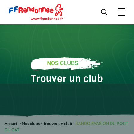
NOS CLUBS
Trouver un club
Accueil
>
Nos clubs
>
Trouver un club
>
RANDO EVASION DU PONT
DU GAT