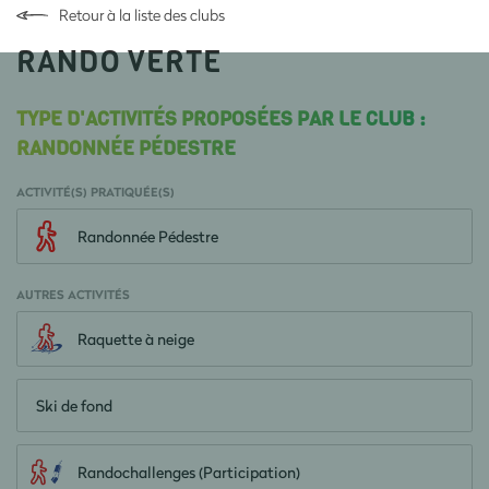
Retour à la liste des clubs
RANDO VERTE
TYPE D'ACTIVITÉS PROPOSÉES PAR LE CLUB :
RANDONNÉE PÉDESTRE
ACTIVITÉ(S) PRATIQUÉE(S)
Randonnée Pédestre
AUTRES ACTIVITÉS
Raquette à neige
Ski de fond
Randochallenges (Participation)