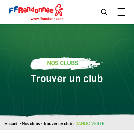
NOS CLUBS
Trouver un club
Accueil
>
Nos clubs
>
Trouver un club
>
RANDO VERTE