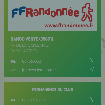
RANDO VERTE (05651)
AV DE LA CAPELANIE,
81100 CASTRES
0670633027
Tél.
jc.carayol@orange.fr
Mail.
PERMANENCE DU CLUB
06 70 63 30 27
Tél.