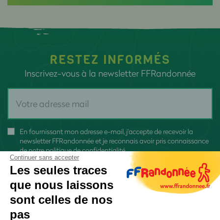
RESTEZ INFORMÉS
Inscrivez-vous à la newsletter FFRandonnée
En fournissant mon adresse e-mail, j'accepte de recevoir la
newsletter FFRandonnée et je reconnais avoir pris connaissance
de
notre politique de confidentialité
Continuer sans accepter
Les seules traces
que nous laissons
sont celles de nos
pas
S'inscrire