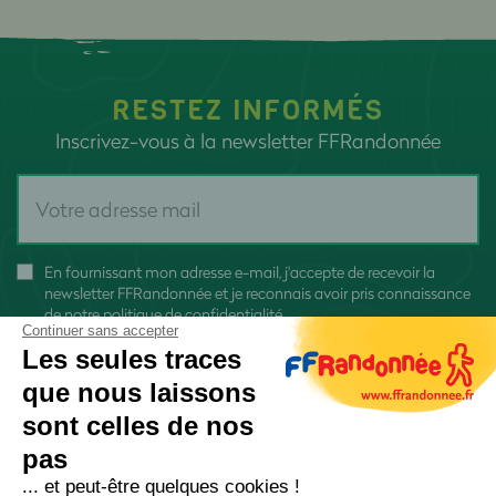
RESTEZ INFORMÉS
Inscrivez-vous à la newsletter FFRandonnée
En fournissant mon adresse e-mail, j'accepte de recevoir la
newsletter FFRandonnée et je reconnais avoir pris connaissance
de
notre politique de confidentialité
Continuer sans accepter
Les seules traces
que nous laissons
sont celles de nos
pas
S'inscrire
... et peut-être quelques cookies !