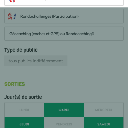
Randochallenges (Participation)
Géocaching (caches et GPS) ou Randocaching®
Type de public
tous publics indifféremment
SORTIES
Jour(s) de sortie
LUNDI
MARDI
MERCREDI
JEUDI
VENDREDI
SAMEDI