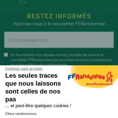
RESTEZ INFORMÉS
Inscrivez-vous à la newsletter FFRandonnée
En fournissant mon adresse e-mail, j'accepte de recevoir la
newsletter FFRandonnée et je reconnais avoir pris connaissance
de
notre politique de confidentialité
Continuer sans accepter
Les seules traces
que nous laissons
sont celles de nos
pas
S'inscrire
... et peut-être quelques cookies !
Chers randonneurs,