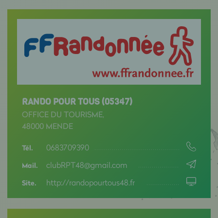
RANDO POUR TOUS (05347)
OFFICE DU TOURISME,
48000 MENDE
0683709390
Tél.
clubRPT48@gmail.com
Mail.
http://randopourtous48.fr
Site.