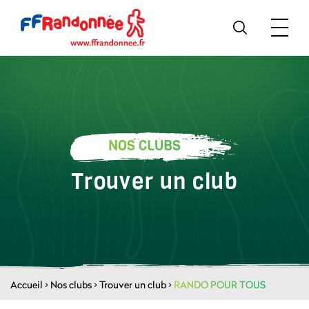
NOS CLUBS
Trouver un club
Accueil
>
Nos clubs
>
Trouver un club
>
RANDO POUR TOUS