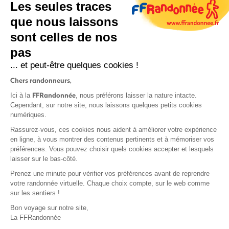
Les seules traces
que nous laissons
sont celles de nos
pas
S'inscrire
... et peut-être quelques cookies !
Chers randonneurs,
FFRandonnée
Ici à la
, nous préférons laisser la nature intacte.
Cependant, sur notre site, nous laissons quelques petits cookies
numériques.
Mentions légales et CGU
Rassurez-vous, ces cookies nous aident à améliorer votre expérience
Protection des données
en ligne, à vous montrer des contenus pertinents et à mémoriser vos
préférences. Vous pouvez choisir quels cookies accepter et lesquels
Politique de confidentialité
laisser sur le bas-côté.
Prenez une minute pour vérifier vos préférences avant de reprendre
votre randonnée virtuelle. Chaque choix compte, sur le web comme
sur les sentiers !
Contact
Bon voyage sur notre site,
MonGR
La FFRandonnée
Déclaration de sinistre