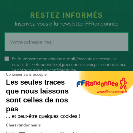
RESTEZ INFORMÉS
Inscrivez-vous à la newsletter FFRandonnée
En fournissant mon adresse e-mail, j'accepte de recevoir la
newsletter FFRandonnée et je reconnais avoir pris connaissance
de
notre politique de confidentialité
Continuer sans accepter
Les seules traces
que nous laissons
sont celles de nos
pas
S'inscrire
... et peut-être quelques cookies !
Chers randonneurs,