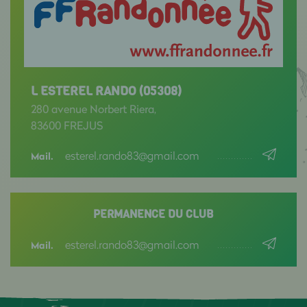
L ESTEREL RANDO (05308)
280 avenue Norbert Riera,
83600 FREJUS
esterel.rando83@gmail.com
Mail.
PERMANENCE DU CLUB
esterel.rando83@gmail.com
Mail.