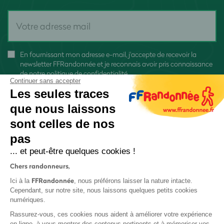
En fournissant mon adresse e-mail, j'accepte de recevoir la
newsletter FFRandonnée et je reconnais avoir pris connaissance
de
notre politique de confidentialité
Continuer sans accepter
Les seules traces
que nous laissons
sont celles de nos
pas
S'inscrire
... et peut-être quelques cookies !
Chers randonneurs,
FFRandonnée
Ici à la
, nous préférons laisser la nature intacte.
Cependant, sur notre site, nous laissons quelques petits cookies
numériques.
Mentions légales et CGU
Rassurez-vous, ces cookies nous aident à améliorer votre expérience
Protection des données
en ligne, à vous montrer des contenus pertinents et à mémoriser vos