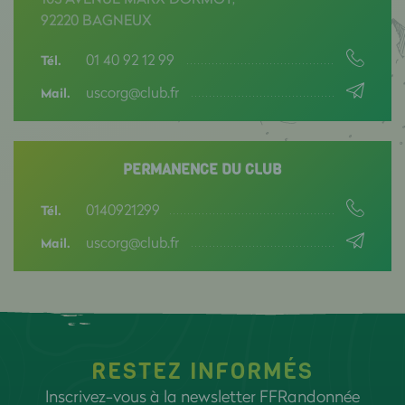
92220 BAGNEUX
01 40 92 12 99
Tél.
uscorg@club.fr
Mail.
PERMANENCE DU CLUB
0140921299
Tél.
uscorg@club.fr
Mail.
RESTEZ INFORMÉS
Inscrivez-vous à la newsletter FFRandonnée