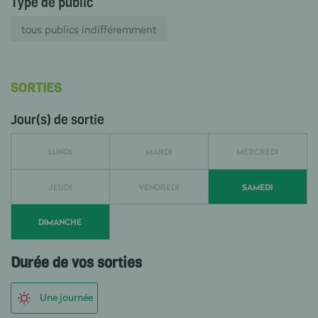
Type de public
tous publics indifféremment
SORTIES
Jour(s) de sortie
LUNDI
MARDI
MERCREDI
JEUDI
VENDREDI
SAMEDI
DIMANCHE
Durée de vos sorties
Une journée