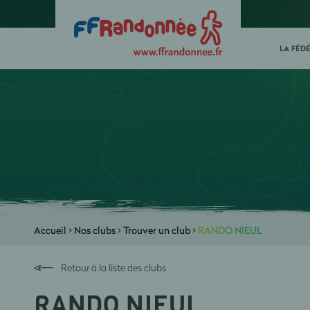
LA FÉD
Accueil
>
Nos clubs
>
Trouver un club
>
RANDO NIEUL
Retour à la liste des clubs
RANDO NIEUL