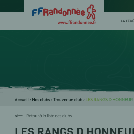
LA FÉD
Accueil
>
Nos clubs
>
Trouver un club
>
LES RANGS D HONNEUR
Retour à la liste des clubs
LES RANGS D HONNEU