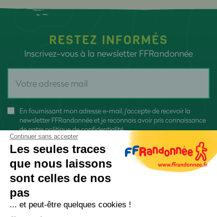
RESTEZ INFORMÉS
Inscrivez-vous à la newsletter FFRandonnée
En fournissant mon adresse e-mail, j'accepte de recevoir la
newsletter FFRandonnée et je reconnais avoir pris connaissance
de
notre politique de confidentialité
Continuer sans accepter
Les seules traces
que nous laissons
sont celles de nos
pas
S'inscrire
... et peut-être quelques cookies !