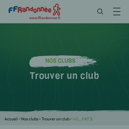
NOS CLUBS
Trouver un club
Accueil
>
Nos clubs
>
Trouver un club
>
MIL...PAT S