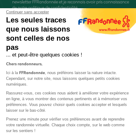
newsletter FFRandonnée et je reconnais avoir pris connaissance
de
notre politique de confidentialité
Continuer sans accepter
Les seules traces
que nous laissons
sont celles de nos
pas
S'inscrire
... et peut-être quelques cookies !
Chers randonneurs,
FFRandonnée
Ici à la
, nous préférons laisser la nature intacte.
Cependant, sur notre site, nous laissons quelques petits cookies
numériques.
Mentions légales et CGU
Rassurez-vous, ces cookies nous aident à améliorer votre expérience
Protection des données
en ligne, à vous montrer des contenus pertinents et à mémoriser vos
préférences. Vous pouvez choisir quels cookies accepter et lesquels
Politique de confidentialité
laisser sur le bas-côté.
Prenez une minute pour vérifier vos préférences avant de reprendre
votre randonnée virtuelle. Chaque choix compte, sur le web comme
sur les sentiers !
Contact