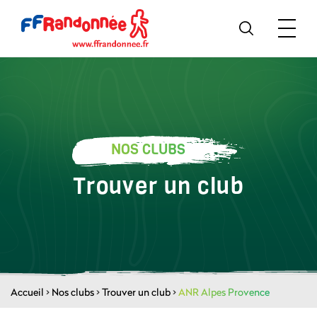
NOS CLUBS
Trouver un club
Accueil
>
Nos clubs
>
Trouver un club
>
ANR Alpes Provence