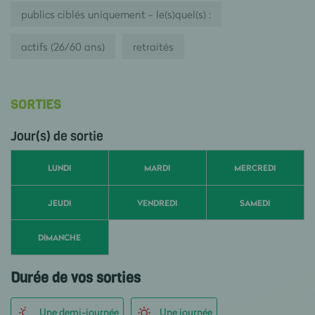
publics ciblés uniquement - le(s)quel(s) :
actifs (26/60 ans)
retraités
SORTIES
Jour(s) de sortie
LUNDI
MARDI
MERCREDI
JEUDI
VENDREDI
SAMEDI
DIMANCHE
Durée de vos sorties
Une demi-journée
Une journée