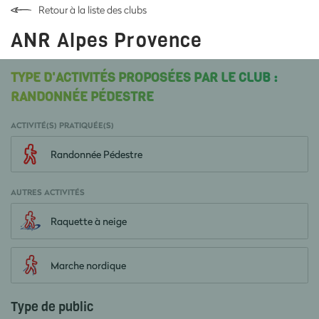
Retour à la liste des clubs
ANR Alpes Provence
TYPE D'ACTIVITÉS PROPOSÉES PAR LE CLUB :
RANDONNÉE PÉDESTRE
ACTIVITÉ(S) PRATIQUÉE(S)
Randonnée Pédestre
AUTRES ACTIVITÉS
Raquette à neige
Marche nordique
Type de public