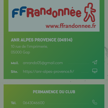
ANR ALPES PROVENCE (04914)
10 rue de l'imprimerie,
05000 Gap
anrando05@gmail.com
Mail.
https://anr-alpes-provence.fr/
Site.
PERMANENCE DU CLUB
0643046600
Tél.