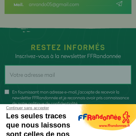
anrando05@gmail.com
Mail.
RESTEZ INFORMÉS
Inscrivez-vous à la newsletter FFRandonnée
En fournissant mon adresse e-mail, j'accepte de recevoir la
newsletter FFRandonnée et je reconnais avoir pris connaissance
de
notre politique de confidentialité
Continuer sans accepter
Les seules traces
que nous laissons
sont celles de nos