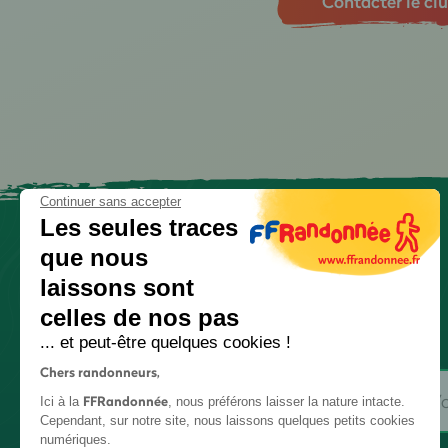
Contacter le cl
Continuer sans accepter
Les seules traces
que nous
laissons sont
celles de nos pas
... et peut-être quelques cookies !
Chers randonneurs,
FFRandonnée
Ici à la
, nous préférons laisser la nature intacte.
Cependant, sur notre site, nous laissons quelques petits cookies
numériques.