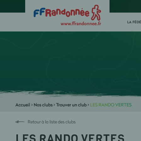
LA FÉD
Accueil
>
Nos clubs
>
Trouver un club
>
LES RANDO VERTES
Retour à la liste des clubs
LES RANDO VERTES