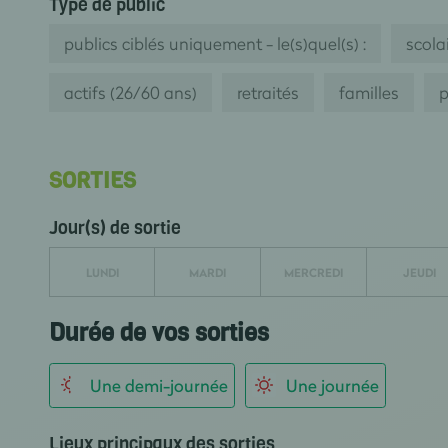
Type de public
publics ciblés uniquement - le(s)quel(s) :
scolai
actifs (26/60 ans)
retraités
familles
p
SORTIES
Jour(s) de sortie
LUNDI
MARDI
MERCREDI
JEUDI
Durée de vos sorties
Une demi-journée
Une journée
Lieux principaux des sorties