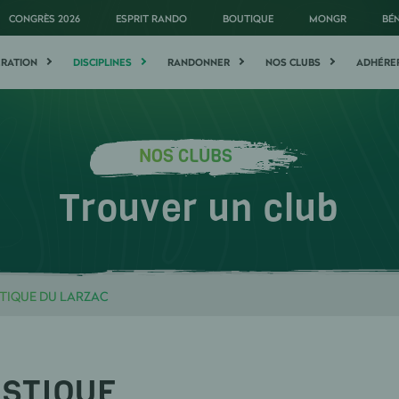
CONGRÈS 2026
ESPRIT RANDO
BOUTIQUE
MONGR
BÉ
ÉRATION
DISCIPLINES
RANDONNER
NOS CLUBS
ADHÉRE
NOS CLUBS
Trouver un club
STIQUE DU LARZAC
ISTIQUE