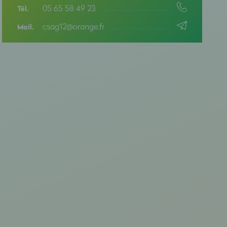
05 65 58 49 23
Tél.
csag12@orange.fr
Mail.