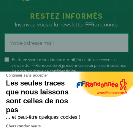
RESTEZ INFORMÉS
Inscrivez-vous à la newsletter FFRandonnée
En fournissant mon adresse e-mail, j'accepte de recevoir la
newsletter FFRandonnée et je reconnais avoir pris connaissance
de
notre politique de confidentialité
Continuer sans accepter
Les seules traces
que nous laissons
sont celles de nos
pas
S'inscrire
... et peut-être quelques cookies !
Chers randonneurs,