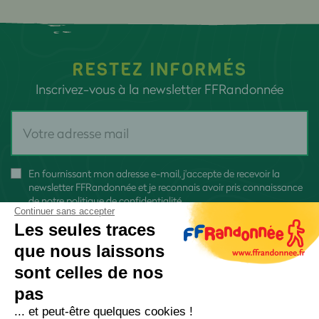
RESTEZ INFORMÉS
Inscrivez-vous à la newsletter FFRandonnée
En fournissant mon adresse e-mail, j'accepte de recevoir la
newsletter FFRandonnée et je reconnais avoir pris connaissance
de
notre politique de confidentialité
Continuer sans accepter
Les seules traces
que nous laissons
sont celles de nos
pas
S'inscrire
... et peut-être quelques cookies !