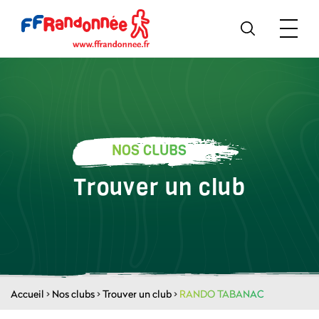
NOS CLUBS
Trouver un club
Accueil
>
Nos clubs
>
Trouver un club
>
RANDO TABANAC