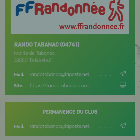
RANDO TABANAC (04741)
Mairie de Tabanac,
33550 TABANAC
randotabanac@laposte.net
Mail.
https://randotabanac.com
Site.
PERMANENCE DU CLUB
randotabanac@laposte.net
Mail.