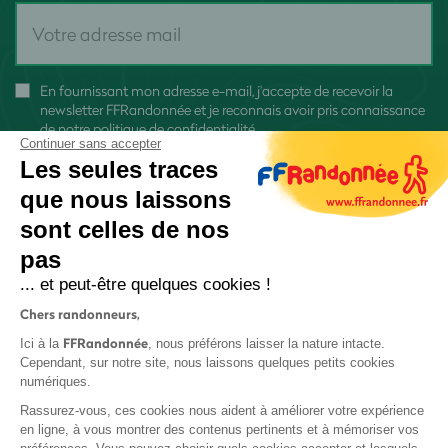
En fournissant mon adresse e-mail, j'accepte de recevoir la
newsletter FFRandonnée et je reconnais avoir pris connaissance
de
notre politique de confidentialité
Continuer sans accepter
Les seules traces
que nous laissons
sont celles de nos
pas
S'inscrire
... et peut-être quelques cookies !
Chers randonneurs,
FFRandonnée
Ici à la
, nous préférons laisser la nature intacte.
Cependant, sur notre site, nous laissons quelques petits cookies
numériques.
Mentions légales et CGU
Rassurez-vous, ces cookies nous aident à améliorer votre expérience
Protection des données
en ligne, à vous montrer des contenus pertinents et à mémoriser vos