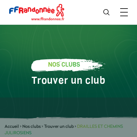
NOS CLUBS
Trouver un club
Accueil
>
Nos clubs
>
Trouver un club
>
DRAILLES ET CHEMINS
JULIROSIENS