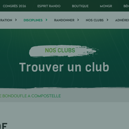
CONGRÈS 2026
ESPRIT RANDO
BOUTIQUE
MONGR
BÉ
ÉRATION
DISCIPLINES
RANDONNER
NOS CLUBS
ADHÉRE
NOS CLUBS
Trouver un club
E BONDOUFLE A COMPOSTELLE
DE