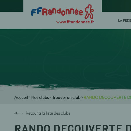
LA FÉD
Accueil
>
Nos clubs
>
Trouver un club
>
RANDO DECOUVERTE D
Retour à la liste des clubs
RANDO DECOUVERTE 