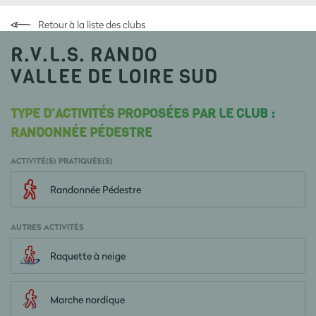
Retour à la liste des clubs
R.V.L.S. RANDO
VALLEE DE LOIRE SUD
TYPE D'ACTIVITÉS PROPOSÉES PAR LE CLUB :
RANDONNÉE PÉDESTRE
ACTIVITÉ(S) PRATIQUÉE(S)
Randonnée Pédestre
AUTRES ACTIVITÉS
Raquette à neige
Marche nordique