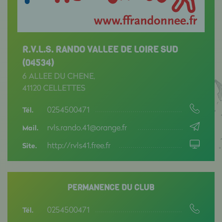
R.V.L.S. RANDO VALLEE DE LOIRE SUD
(04534)
6 ALLEE DU CHENE,
41120 CELLETTES
0254500471
Tél.
rvls.rando.41@orange.fr
Mail.
http://rvls41.free.fr
Site.
PERMANENCE DU CLUB
0254500471
Tél.