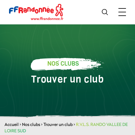
NOS CLUBS
Trouver un club
Accueil
>
Nos clubs
>
Trouver un club
>
R.V.L.S. RANDO VALLEE DE
LOIRE SUD