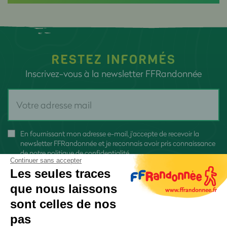
RESTEZ INFORMÉS
Inscrivez-vous à la newsletter FFRandonnée
En fournissant mon adresse e-mail, j'accepte de recevoir la
newsletter FFRandonnée et je reconnais avoir pris connaissance
de
notre politique de confidentialité
Continuer sans accepter
Les seules traces
que nous laissons
sont celles de nos
pas
S'inscrire