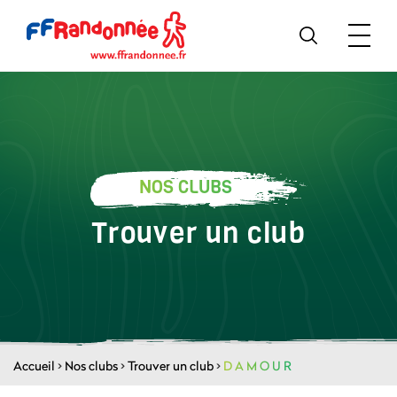
NOS CLUBS
Trouver un club
Accueil
>
Nos clubs
>
Trouver un club
>
D A M O U R