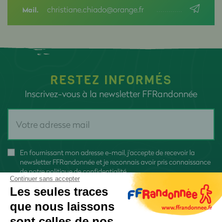
christiane.chiado@orange.fr
Mail.
RESTEZ INFORMÉS
Inscrivez-vous à la newsletter FFRandonnée
En fournissant mon adresse e-mail, j'accepte de recevoir la
newsletter FFRandonnée et je reconnais avoir pris connaissance
de
notre politique de confidentialité
Continuer sans accepter
Les seules traces
que nous laissons
sont celles de nos