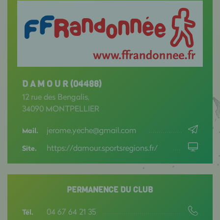
D A M O U R (04488)
12 rue des Bengalis,
34090 MONTPELLIER
jerome.yeche@gmail.com
Mail.
https://damour.sportsregions.fr/
Site.
PERMANENCE DU CLUB
04 67 64 21 35
Tél.