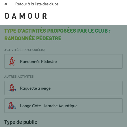
Retour à la liste des clubs
D A M O U R
TYPE D'ACTIVITÉS PROPOSÉES PAR LE CLUB :
RANDONNÉE PÉDESTRE
ACTIVITÉ(S) PRATIQUÉE(S)
Randonnée Pédestre
AUTRES ACTIVITÉS
Raquette à neige
Longe Côte - Marche Aquatique
Type de public