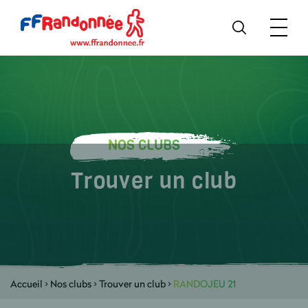
NOS CLUBS
Trouver un club
Accueil
>
Nos clubs
>
Trouver un club
>
RANDOJEU 21