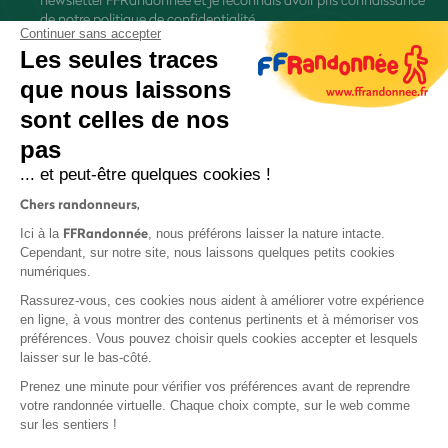
de
notre politique de confidentialité
Continuer sans accepter
Les seules traces
que nous laissons
sont celles de nos
pas
S'inscrire
... et peut-être quelques cookies !
Chers randonneurs,
FFRandonnée
Ici à la
, nous préférons laisser la nature intacte.
Cependant, sur notre site, nous laissons quelques petits cookies
numériques.
Mentions légales et CGU
Rassurez-vous, ces cookies nous aident à améliorer votre expérience
Protection des données
en ligne, à vous montrer des contenus pertinents et à mémoriser vos
préférences. Vous pouvez choisir quels cookies accepter et lesquels
Politique de confidentialité
laisser sur le bas-côté.
Prenez une minute pour vérifier vos préférences avant de reprendre
votre randonnée virtuelle. Chaque choix compte, sur le web comme
sur les sentiers !
Contact