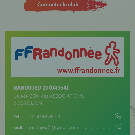
Contacter le club
RANDOJEU 21 (04354)
LA MAISON des ASSOCIATIONS,
21000 DIJON
09 50 48 28 63
Tél.
randojeu21@gmail.com
Mail.