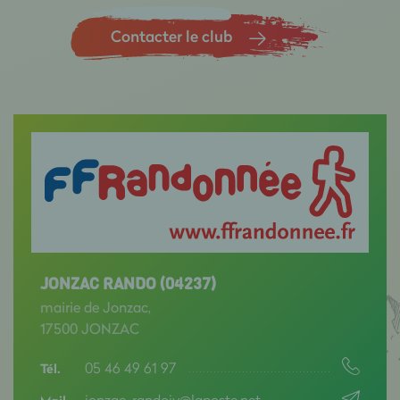
Contacter le club
JONZAC RANDO (04237)
mairie de Jonzac,
17500 JONZAC
05 46 49 61 97
Tél.
jonzac-randojv@laposte.net