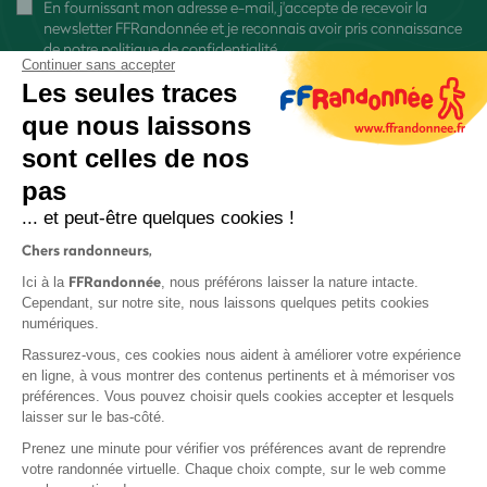
En fournissant mon adresse e-mail, j'accepte de recevoir la
newsletter FFRandonnée et je reconnais avoir pris connaissance
de
notre politique de confidentialité
Continuer sans accepter
Les seules traces
que nous laissons
sont celles de nos
pas
S'inscrire
... et peut-être quelques cookies !
Chers randonneurs,
FFRandonnée
Ici à la
, nous préférons laisser la nature intacte.
Cependant, sur notre site, nous laissons quelques petits cookies
numériques.
Mentions légales et CGU
Rassurez-vous, ces cookies nous aident à améliorer votre expérience
Protection des données
en ligne, à vous montrer des contenus pertinents et à mémoriser vos
préférences. Vous pouvez choisir quels cookies accepter et lesquels
Politique de confidentialité
laisser sur le bas-côté.
Prenez une minute pour vérifier vos préférences avant de reprendre
votre randonnée virtuelle. Chaque choix compte, sur le web comme