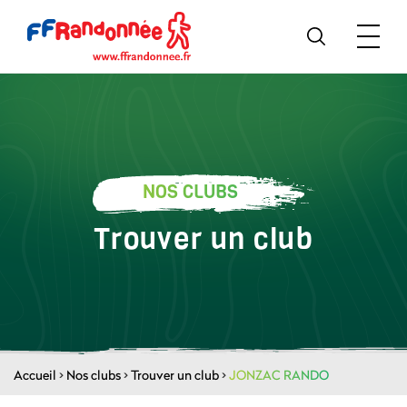
NOS CLUBS
Trouver un club
Accueil
>
Nos clubs
>
Trouver un club
>
JONZAC RANDO