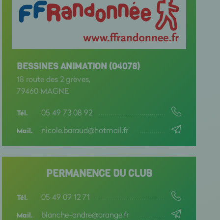
BESSINES ANIMATION (04078)
18 route des 2 grèves,
79460 MAGNE
05 49 73 08 92
Tél.
nicole.baraud@hotmail.fr
Mail.
PERMANENCE DU CLUB
05 49 09 12 71
Tél.
blanche-andre@orange.fr
Mail.