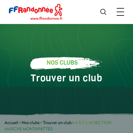
NOS CLUBS
Trouver un club
Accueil
>
Nos clubs
>
Trouver un club
>
A S C L M SECTION
MARCHE MONTAPATTES