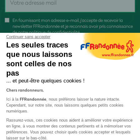
En fournissant mon adresse e-mail, j'accepte de recevoir la
newsletter FFRandonnée et je reconnais avoir pris connaissance
de
notre politique de confidentialité
Continuer sans accepter
Les seules traces
que nous laissons
sont celles de nos
pas
S'inscrire
... et peut-être quelques cookies !
Chers randonneurs,
FFRandonnée
Ici à la
, nous préférons laisser la nature intacte.
Cependant, sur notre site, nous laissons quelques petits cookies
numériques.
Mentions légales et CGU
Rassurez-vous, ces cookies nous aident à améliorer votre expérience
Protection des données
en ligne, à vous montrer des contenus pertinents et à mémoriser vos
préférences. Vous pouvez choisir quels cookies accepter et lesquels
Politique de confidentialité
laisser sur le bas-côté.