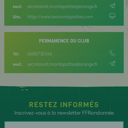
secretariat.montapattes@orange.fr
Mail.
http://www.lesmontapattes.com
Site.
PERMANENCE DU CLUB
0688730345
Tél.
secretariat.montapattes@orange.fr
Mail.
RESTEZ INFORMÉS
Inscrivez-vous à la newsletter FFRandonnée