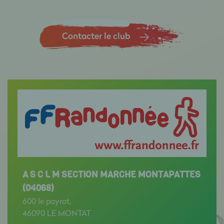
Contacter le club
A S C L M SECTION MARCHE MONTAPATTES
(04068)
600 le payrat,
46090 LE MONTAT