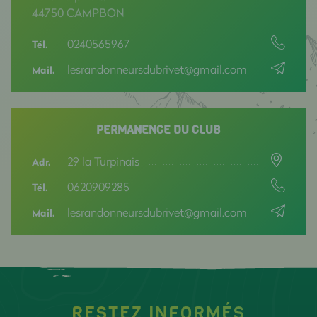
44750 CAMPBON
0240565967
Tél.
lesrandonneursdubrivet@gmail.com
Mail.
PERMANENCE DU CLUB
29 la Turpinais
Adr.
0620909285
Tél.
lesrandonneursdubrivet@gmail.com
Mail.
RESTEZ INFORMÉS