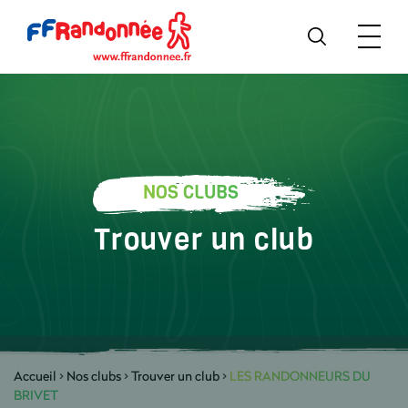
NOS CLUBS
Trouver un club
Accueil
>
Nos clubs
>
Trouver un club
>
LES RANDONNEURS DU
BRIVET