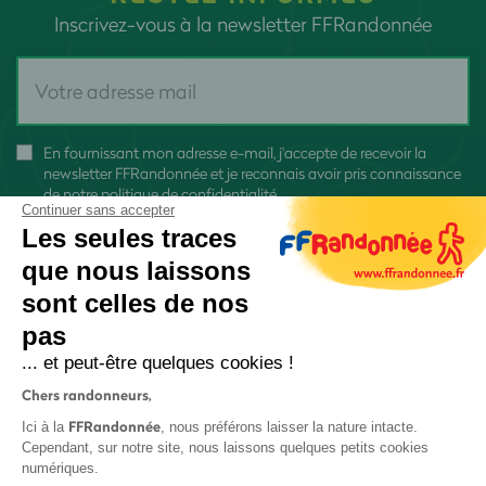
Inscrivez-vous à la newsletter FFRandonnée
En fournissant mon adresse e-mail, j'accepte de recevoir la
newsletter FFRandonnée et je reconnais avoir pris connaissance
de
notre politique de confidentialité
Continuer sans accepter
Les seules traces
que nous laissons
sont celles de nos
pas
S'inscrire
... et peut-être quelques cookies !
Chers randonneurs,
FFRandonnée
Ici à la
, nous préférons laisser la nature intacte.
Cependant, sur notre site, nous laissons quelques petits cookies
numériques.
Mentions légales et CGU