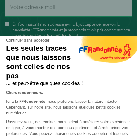
En fournissant mon adresse e-mail, j'accepte de recevoir la
newsletter FFRandonnée et je reconnais avoir pris connaissance
de
notre politique de confidentialité
Continuer sans accepter
Les seules traces
que nous laissons
sont celles de nos
pas
S'inscrire
... et peut-être quelques cookies !
Chers randonneurs,
FFRandonnée
Ici à la
, nous préférons laisser la nature intacte.
Cependant, sur notre site, nous laissons quelques petits cookies
numériques.
Mentions légales et CGU
Rassurez-vous, ces cookies nous aident à améliorer votre expérience
Protection des données
en ligne, à vous montrer des contenus pertinents et à mémoriser vos
préférences. Vous pouvez choisir quels cookies accepter et lesquels
Politique de confidentialité