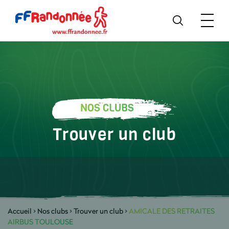
NOS CLUBS
Trouver un club
Accueil
>
Nos clubs
>
Trouver un club
>
AMICALE DES RETRAITES
AIRBUS TOULOUSE