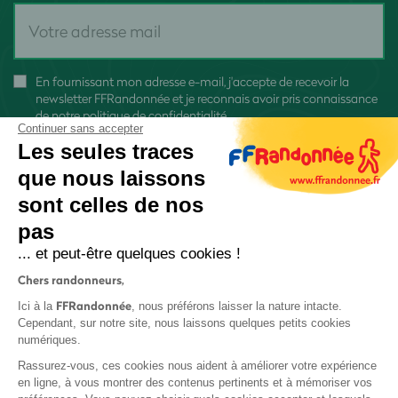
En fournissant mon adresse e-mail, j'accepte de recevoir la
newsletter FFRandonnée et je reconnais avoir pris connaissance
de
notre politique de confidentialité
Continuer sans accepter
Les seules traces
que nous laissons
sont celles de nos
pas
S'inscrire
... et peut-être quelques cookies !
Chers randonneurs,
FFRandonnée
Ici à la
, nous préférons laisser la nature intacte.
Cependant, sur notre site, nous laissons quelques petits cookies
numériques.
Mentions légales et CGU
Rassurez-vous, ces cookies nous aident à améliorer votre expérience
Protection des données
en ligne, à vous montrer des contenus pertinents et à mémoriser vos