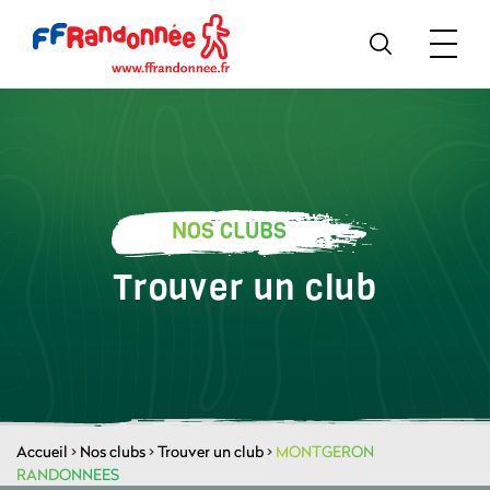
NOS CLUBS
Trouver un club
Accueil
>
Nos clubs
>
Trouver un club
>
MONTGERON
RANDONNEES