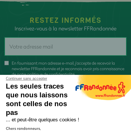
RESTEZ INFORMÉS
Inscrivez-vous à la newsletter FFRandonnée
En fournissant mon adresse e-mail, j'accepte de recevoir la
newsletter FFRandonnée et je reconnais avoir pris connaissance
de
notre politique de confidentialité
Continuer sans accepter
Les seules traces
que nous laissons
sont celles de nos
pas
S'inscrire
... et peut-être quelques cookies !
Chers randonneurs,