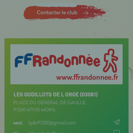
Contacter le club
LES GODILLOTS DE L ORGE (03081)
PLACE DU GENERAL DE GAULLE,
91200 ATHIS MONS
lgdo91200@gmail.com
Mail.