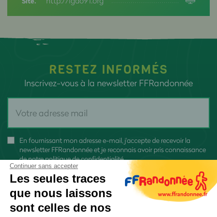
http://lgdo91.org
Site.
RESTEZ INFORMÉS
Inscrivez-vous à la newsletter FFRandonnée
En fournissant mon adresse e-mail, j'accepte de recevoir la
newsletter FFRandonnée et je reconnais avoir pris connaissance
de
notre politique de confidentialité
Continuer sans accepter
Les seules traces
que nous laissons
sont celles de nos