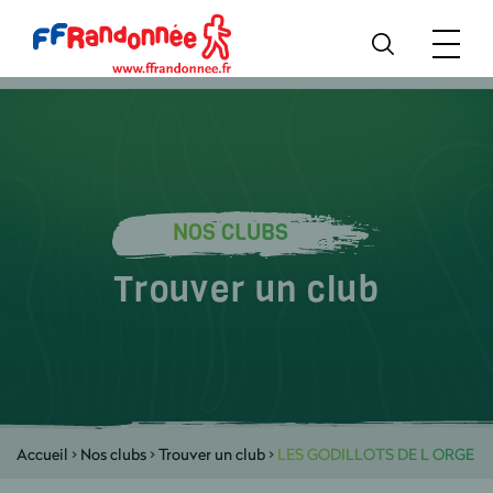
NOS CLUBS
Trouver un club
Accueil
>
Nos clubs
>
Trouver un club
>
LES GODILLOTS DE L ORGE