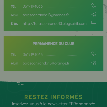
0619194066
Tél.
tarasconrando13@orange.fr
Mail.
http://tarasconrando13.blogspirit.com
Site.
PERMANENCE DU CLUB
0619194066
Tél.
tarascon.rando13@orange.fr
Mail.
RESTEZ INFORMÉS
Inscrivez-vous à la newsletter FFRandonnée