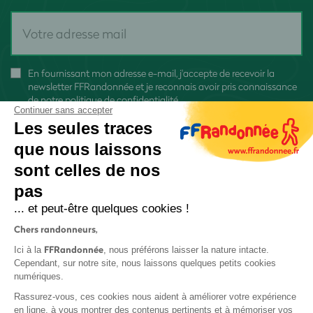
En fournissant mon adresse e-mail, j'accepte de recevoir la
newsletter FFRandonnée et je reconnais avoir pris connaissance
de
notre politique de confidentialité
Continuer sans accepter
Les seules traces
que nous laissons
sont celles de nos
pas
S'inscrire
... et peut-être quelques cookies !
Chers randonneurs,
FFRandonnée
Ici à la
, nous préférons laisser la nature intacte.
Cependant, sur notre site, nous laissons quelques petits cookies
numériques.
Mentions légales et CGU
Rassurez-vous, ces cookies nous aident à améliorer votre expérience
Protection des données
en ligne, à vous montrer des contenus pertinents et à mémoriser vos