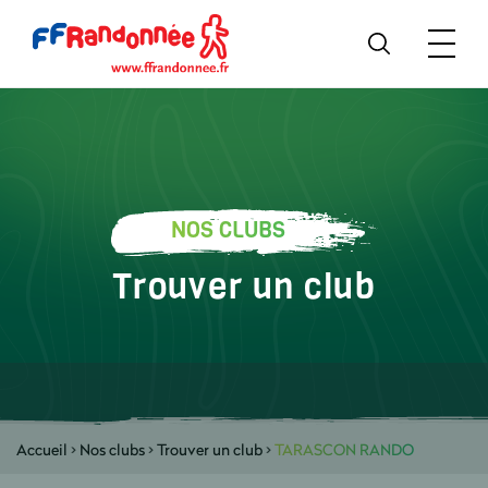
NOS CLUBS
Trouver un club
Accueil
>
Nos clubs
>
Trouver un club
>
TARASCON RANDO