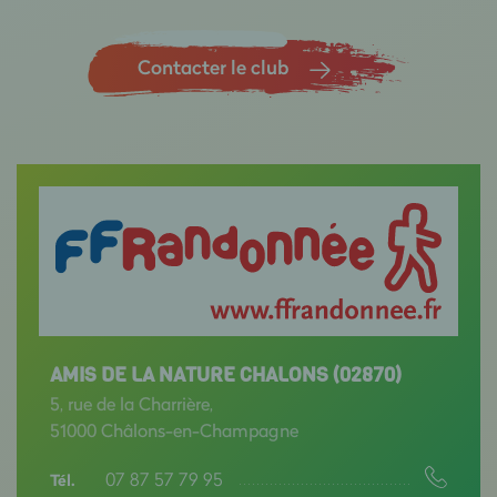
Contacter le club
AMIS DE LA NATURE CHALONS (02870)
5, rue de la Charrière,
51000 Châlons-en-Champagne
07 87 57 79 95
Tél.