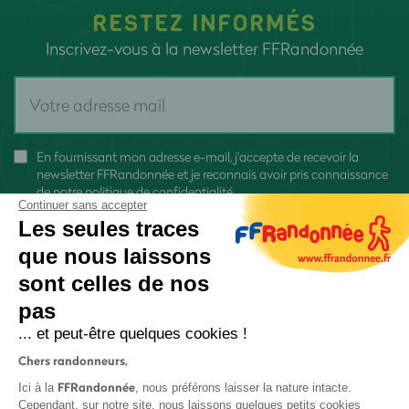
RESTEZ INFORMÉS
Inscrivez-vous à la newsletter FFRandonnée
En fournissant mon adresse e-mail, j'accepte de recevoir la
newsletter FFRandonnée et je reconnais avoir pris connaissance
de
notre politique de confidentialité
Continuer sans accepter
Les seules traces
que nous laissons
sont celles de nos
pas
S'inscrire
... et peut-être quelques cookies !
Chers randonneurs,
FFRandonnée
Ici à la
, nous préférons laisser la nature intacte.
Cependant, sur notre site, nous laissons quelques petits cookies