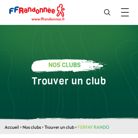
NOS CLUBS
Trouver un club
Accueil
>
Nos clubs
>
Trouver un club
>
FERFAY RANDO