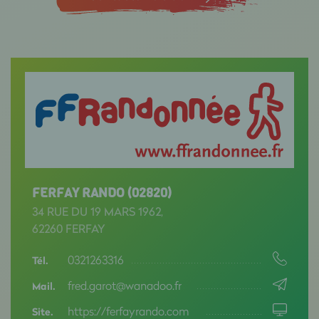
FERFAY RANDO (02820)
34 RUE DU 19 MARS 1962,
62260 FERFAY
0321263316
Tél.
fred.garot@wanadoo.fr
Mail.
https://ferfayrando.com
Site.