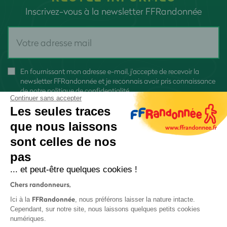
Inscrivez-vous à la newsletter FFRandonnée
En fournissant mon adresse e-mail, j'accepte de recevoir la
newsletter FFRandonnée et je reconnais avoir pris connaissance
de
notre politique de confidentialité
Continuer sans accepter
Les seules traces
que nous laissons
sont celles de nos
pas
S'inscrire
... et peut-être quelques cookies !
Chers randonneurs,
FFRandonnée
Ici à la
, nous préférons laisser la nature intacte.
Cependant, sur notre site, nous laissons quelques petits cookies
numériques.
Mentions légales et CGU