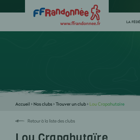
LA FÉD
Accueil
>
Nos clubs
>
Trouver un club
>
Lou Crapahutaïre
Retour à la liste des clubs
Lou Crapahutaïre