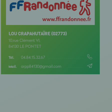
LOU CRAPAHUTAÏRE (02773)
10,rue Clément VI,
84130 LE PONTET
04.84.15.32.67
Tél.
arpp84130@gmail.com
Mail.