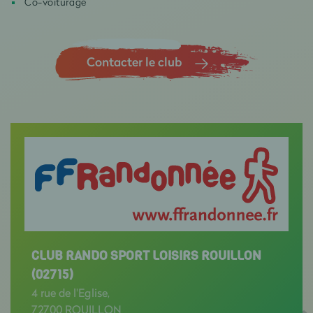
Co-voiturage
Contacter le club
CLUB RANDO SPORT LOISIRS ROUILLON
(02715)
4 rue de l'Eglise,
72700 ROUILLON