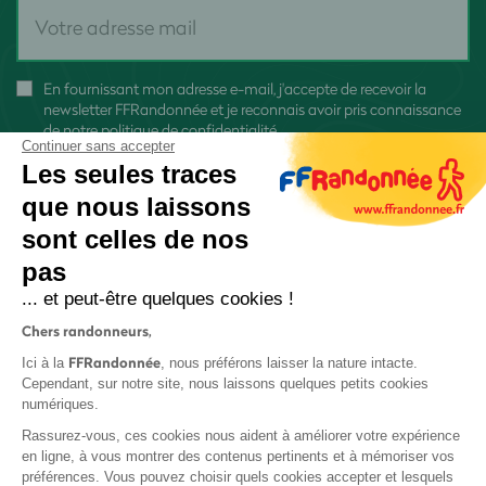
En fournissant mon adresse e-mail, j'accepte de recevoir la
newsletter FFRandonnée et je reconnais avoir pris connaissance
de
notre politique de confidentialité
Continuer sans accepter
Les seules traces
que nous laissons
sont celles de nos
pas
S'inscrire
... et peut-être quelques cookies !
Chers randonneurs,
FFRandonnée
Ici à la
, nous préférons laisser la nature intacte.
Cependant, sur notre site, nous laissons quelques petits cookies
numériques.
Mentions légales et CGU
Rassurez-vous, ces cookies nous aident à améliorer votre expérience
Protection des données
en ligne, à vous montrer des contenus pertinents et à mémoriser vos
préférences. Vous pouvez choisir quels cookies accepter et lesquels
Politique de confidentialité