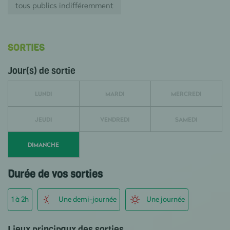
tous publics indifféremment
SORTIES
Jour(s) de sortie
LUNDI
MARDI
MERCREDI
JEUDI
VENDREDI
SAMEDI
DIMANCHE
Durée de vos sorties
1 à 2h
Une demi-journée
Une journée
Lieux principaux des sorties