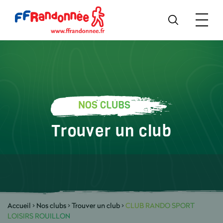
NOS CLUBS
Trouver un club
Accueil
>
Nos clubs
>
Trouver un club
>
CLUB RANDO SPORT
LOISIRS ROUILLON