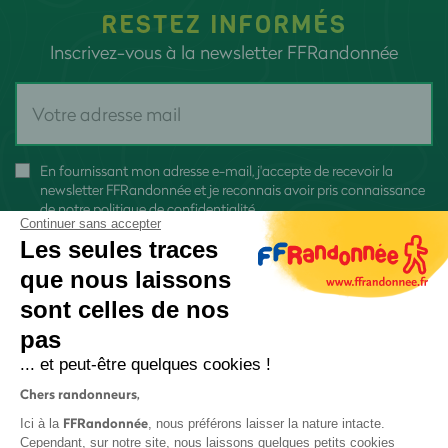
RESTEZ INFORMÉS
Inscrivez-vous à la newsletter FFRandonnée
En fournissant mon adresse e-mail, j'accepte de recevoir la
newsletter FFRandonnée et je reconnais avoir pris connaissance
de
notre politique de confidentialité
Continuer sans accepter
Les seules traces
que nous laissons
sont celles de nos
pas
S'inscrire
... et peut-être quelques cookies !
Chers randonneurs,
FFRandonnée
Ici à la
, nous préférons laisser la nature intacte.
Cependant, sur notre site, nous laissons quelques petits cookies