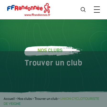
NOS CLUBS
Trouver un club
Accueil
>
Nos clubs
>
Trouver un club
>
UNION CYCLOTOURISTE
DE VEIGNE