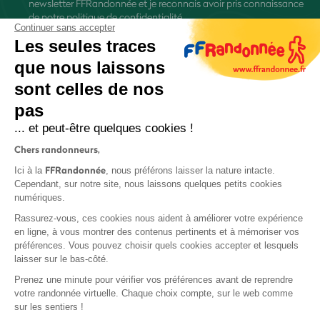
newsletter FFRandonnée et je reconnais avoir pris connaissance
de
notre politique de confidentialité
Continuer sans accepter
Les seules traces
que nous laissons
sont celles de nos
pas
S'inscrire
... et peut-être quelques cookies !
Chers randonneurs,
FFRandonnée
Ici à la
, nous préférons laisser la nature intacte.
Cependant, sur notre site, nous laissons quelques petits cookies
numériques.
Mentions légales et CGU
Rassurez-vous, ces cookies nous aident à améliorer votre expérience
Protection des données
en ligne, à vous montrer des contenus pertinents et à mémoriser vos
préférences. Vous pouvez choisir quels cookies accepter et lesquels
Politique de confidentialité
laisser sur le bas-côté.
Prenez une minute pour vérifier vos préférences avant de reprendre
votre randonnée virtuelle. Chaque choix compte, sur le web comme
sur les sentiers !
Contact