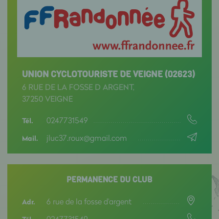
UNION CYCLOTOURISTE DE VEIGNE (02623)
6 RUE DE LA FOSSE D ARGENT,
37250 VEIGNE
0247731549
Tél.
jluc37.roux@gmail.com
Mail.
PERMANENCE DU CLUB
6 rue de la fosse d'argent
Adr.
0247731549