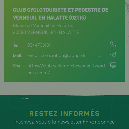
CLUB CYCLOTOURISTE ET PEDESTRE DE
VERNEUIL EN HALATTE (02115)
Mairie de Verneuil en Halatte,
60550 VERNEUIL-EN-HALATTE
0344733131
Tél.
erick_association@orange.fr
Mail.
https://clubcyclomarcheverneuil.word
Site.
press.com/
RESTEZ INFORMÉS
Inscrivez-vous à la newsletter FFRandonnée