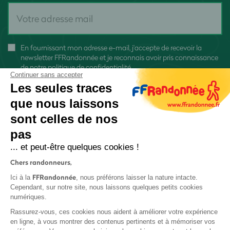
En fournissant mon adresse e-mail, j'accepte de recevoir la
newsletter FFRandonnée et je reconnais avoir pris connaissance
de
notre politique de confidentialité
Continuer sans accepter
Les seules traces
que nous laissons
sont celles de nos
pas
S'inscrire
... et peut-être quelques cookies !
Chers randonneurs,
FFRandonnée
Ici à la
, nous préférons laisser la nature intacte.
Cependant, sur notre site, nous laissons quelques petits cookies
numériques.
Mentions légales et CGU
Rassurez-vous, ces cookies nous aident à améliorer votre expérience
Protection des données
en ligne, à vous montrer des contenus pertinents et à mémoriser vos