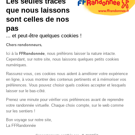
Les seules traces
que nous laissons
sont celles de nos
pas
S'inscrire
... et peut-être quelques cookies !
Chers randonneurs,
FFRandonnée
Ici à la
, nous préférons laisser la nature intacte.
Cependant, sur notre site, nous laissons quelques petits cookies
numériques.
Mentions légales et CGU
Rassurez-vous, ces cookies nous aident à améliorer votre expérience
Protection des données
en ligne, à vous montrer des contenus pertinents et à mémoriser vos
préférences. Vous pouvez choisir quels cookies accepter et lesquels
Politique de confidentialité
laisser sur le bas-côté.
Prenez une minute pour vérifier vos préférences avant de reprendre
votre randonnée virtuelle. Chaque choix compte, sur le web comme
sur les sentiers !
Contact
Bon voyage sur notre site,
MonGR
La FFRandonnée
Déclaration de sinistre