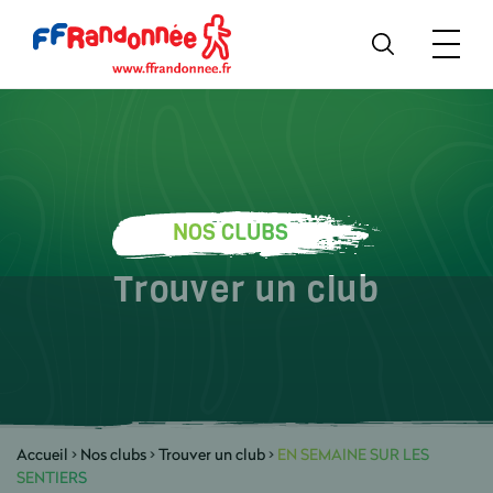
NOS CLUBS
Trouver un club
Accueil
>
Nos clubs
>
Trouver un club
>
EN SEMAINE SUR LES
SENTIERS