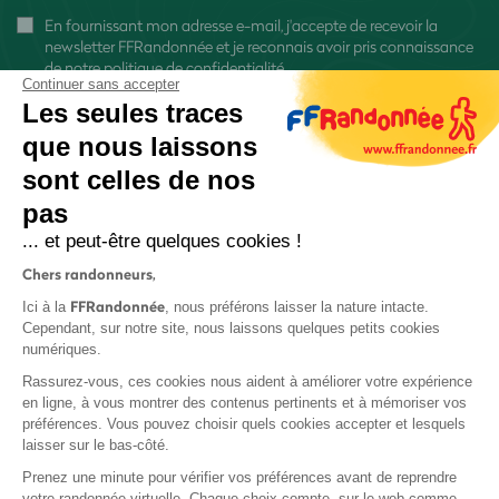
En fournissant mon adresse e-mail, j'accepte de recevoir la
newsletter FFRandonnée et je reconnais avoir pris connaissance
de
notre politique de confidentialité
Continuer sans accepter
Les seules traces
que nous laissons
sont celles de nos
pas
S'inscrire
... et peut-être quelques cookies !
Chers randonneurs,
FFRandonnée
Ici à la
, nous préférons laisser la nature intacte.
Cependant, sur notre site, nous laissons quelques petits cookies
numériques.
Mentions légales et CGU
Rassurez-vous, ces cookies nous aident à améliorer votre expérience
Protection des données
en ligne, à vous montrer des contenus pertinents et à mémoriser vos
préférences. Vous pouvez choisir quels cookies accepter et lesquels
Politique de confidentialité
laisser sur le bas-côté.
Prenez une minute pour vérifier vos préférences avant de reprendre
votre randonnée virtuelle. Chaque choix compte, sur le web comme