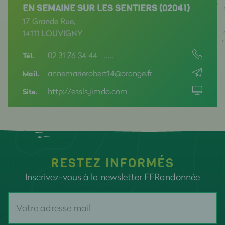
EN SEMAINE SUR LES SENTIERS (02041)
17 Grande Rue,
14111 LOUVIGNY
02 31 76 34 44
Tél.
annemarierobert14@orange.fr
Mail.
http://essls.jimdo.com
Site.
RESTEZ INFORMÉS
Inscrivez-vous à la newsletter FFRandonnée