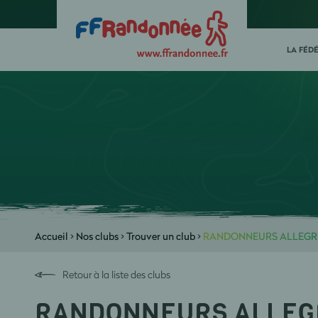
LA FÉD
Accueil
>
Nos clubs
>
Trouver un club
>
RANDONNEURS ALLEGR
Retour à la liste des clubs
RANDONNEURS ALLEG