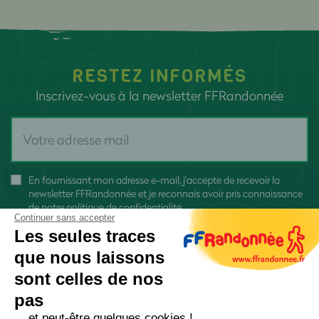
RESTEZ INFORMÉS
Inscrivez-vous à la newsletter FFRandonnée
En fournissant mon adresse e-mail, j'accepte de recevoir la
newsletter FFRandonnée et je reconnais avoir pris connaissance
de
notre politique de confidentialité
Continuer sans accepter
Les seules traces
que nous laissons
sont celles de nos
pas
S'inscrire
... et peut-être quelques cookies !