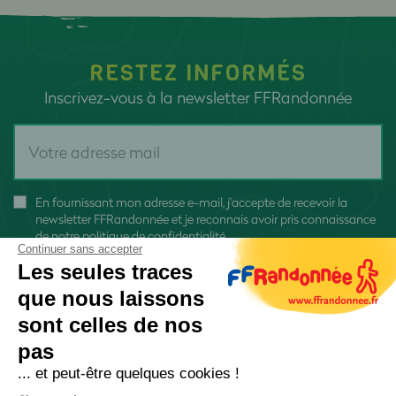
RESTEZ INFORMÉS
Inscrivez-vous à la newsletter FFRandonnée
En fournissant mon adresse e-mail, j'accepte de recevoir la
newsletter FFRandonnée et je reconnais avoir pris connaissance
de
notre politique de confidentialité
Continuer sans accepter
Les seules traces
que nous laissons
sont celles de nos
pas
S'inscrire
... et peut-être quelques cookies !