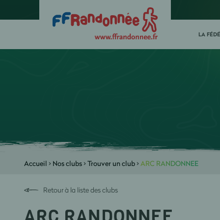
LA FÉD
Accueil
>
Nos clubs
>
Trouver un club
>
ARC RANDONNEE
Retour à la liste des clubs
ARC RANDONNEE