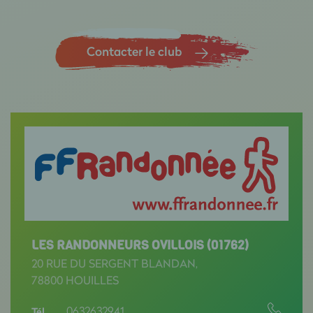
Contacter le club
LES RANDONNEURS OVILLOIS (01762)
20 RUE DU SERGENT BLANDAN,
78800 HOUILLES
0632632941
Tél.