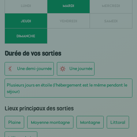
LUNDI
MARDI
MERCREDI
JEUDI
VENDREDI
SAMEDI
DIMANCHE
Durée de vos sorties
Une demi-journée
Une journée
Plusieurs jours en étoile (l'hébergement est le même pendant le
séjour)
Lieux principaux des sorties
Plaine
Moyenne montagne
Montagne
Littoral