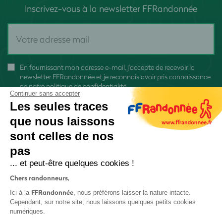
Inscrivez-vous à la newsletter FFRandonnée
En fournissant mon adresse e-mail, j'accepte de recevoir la
newsletter FFRandonnée et je reconnais avoir pris connaissance
de
notre politique de confidentialité
Continuer sans accepter
Les seules traces
que nous laissons
sont celles de nos
pas
S'inscrire
... et peut-être quelques cookies !
Chers randonneurs,
FFRandonnée
Ici à la
, nous préférons laisser la nature intacte.
Cependant, sur notre site, nous laissons quelques petits cookies
numériques.
Mentions légales et CGU